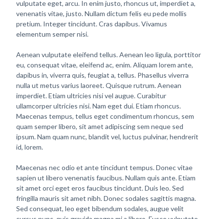
vulputate eget, arcu. In enim justo, rhoncus ut, imperdiet a,
venenatis vitae, justo. Nullam dictum felis eu pede mollis
pretium. Integer tincidunt. Cras dapibus. Vivamus
elementum semper nisi.
Aenean vulputate eleifend tellus. Aenean leo ligula, porttitor
eu, consequat vitae, eleifend ac, enim. Aliquam lorem ante,
dapibus in, viverra quis, feugiat a, tellus. Phasellus viverra
nulla ut metus varius laoreet. Quisque rutrum. Aenean
imperdiet. Etiam ultricies nisi vel augue. Curabitur
ullamcorper ultricies nisi. Nam eget dui. Etiam rhoncus.
Maecenas tempus, tellus eget condimentum rhoncus, sem
quam semper libero, sit amet adipiscing sem neque sed
ipsum. Nam quam nunc, blandit vel, luctus pulvinar, hendrerit
id, lorem.
Maecenas nec odio et ante tincidunt tempus. Donec vitae
sapien ut libero venenatis faucibus. Nullam quis ante. Etiam
sit amet orci eget eros faucibus tincidunt. Duis leo. Sed
fringilla mauris sit amet nibh. Donec sodales sagittis magna.
Sed consequat, leo eget bibendum sodales, augue velit
cursus nunc, quis gravida magna mi a libero. Fusce vulputate